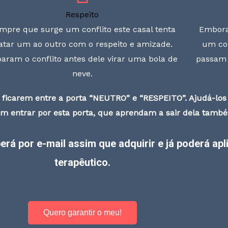
Respeito
mpre que surge um conflito este casal tenta
Embora 
ratar um ao outro com o respeito e amizade.
um com
aram o conflito antes dele virar uma bola de
passam 
neve.
 ficarem entre a porta “NEUTRO” e “RESPEITO”. Ajudá-los 
m entrar por esta porta, que aprendam a sair dela tamb
berá por e-mail assim que adquirir e já poderá ap
terapêutico.
Quero garantir o meu!