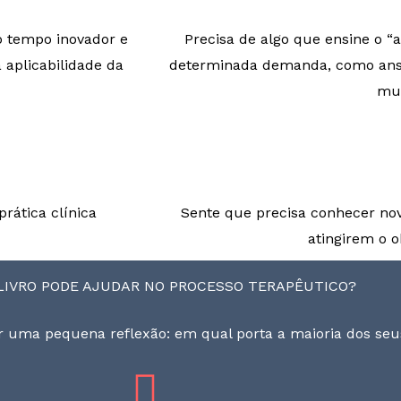
o tempo inovador e
Precisa de algo que ensine o “a
 aplicabilidade da
determinada demanda, como ansie
mui
rática clínica
Sente que precisa conhecer nov
atingirem o o
LIVRO PODE AJUDAR NO PROCESSO TERAPÊUTICO?
r uma pequena reflexão: em qual porta a maioria dos seu