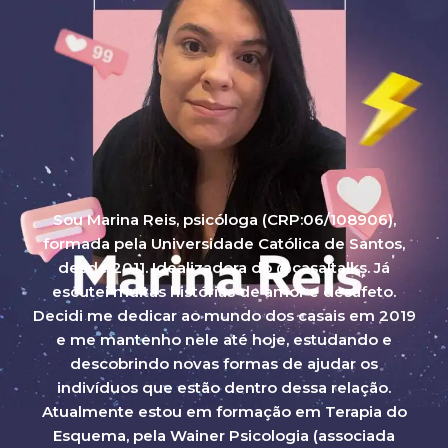
Sou Marina Reis, psicóloga (CRP:06/108906),
formada pela Universidade Católica de Santos,
desde 2011. Idealizadora do @casaltalks. Já
escutei muitas histórias de amor e desafeto.
Decidi me dedicar ao mundo dos casais em 2019
e me mantenho nele até hoje, estudando e
descobrindo novas formas de ajudar os
indivíduos que estão dentro dessa relação.
Atualmente estou em formação em Terapia do
Esquema, pela Wainer Psicologia (associada