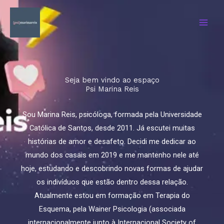
Ir
para
o
conteúdo
Seja bem vindo ao espaço
Psi Marina Reis
Sou Marina Reis, psicóloga, formada pela Universidade
Católica de Santos, desde 2011. Já escutei muitas
histórias de amor e desafeto. Decidi me dedicar ao
mundo dos casais em 2019 e me mantenho nele até
hoje, estudando e descobrindo novas formas de ajudar
os indivíduos que estão dentro dessa relação.
Atualmente estou em formação em Terapia do
Esquema, pela Wainer Psicologia (associada
internacionalmente junto à Internacional Society of